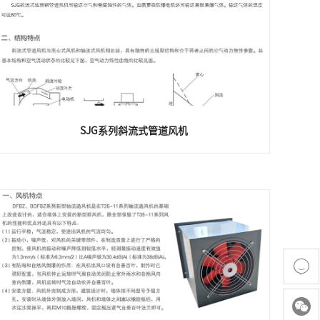
SJG系列斜流式管道风机

