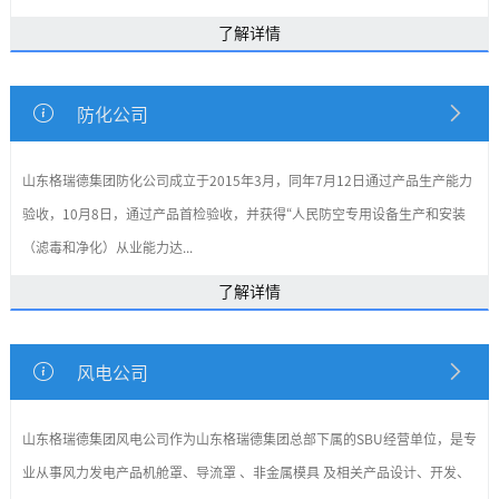
了解详情
防化公司
山东格瑞德集团防化公司成立于2015年3月，同年7月12日通过产品生产能力
验收，10月8日，通过产品首检验收，并获得“人民防空专用设备生产和安装
（滤毒和净化）从业能力达...
了解详情
风电公司
山东格瑞德集团风电公司作为山东格瑞德集团总部下属的SBU经营单位，是专
业从事风力发电产品机舱罩、导流罩 、非金属模具 及相关产品设计、开发、