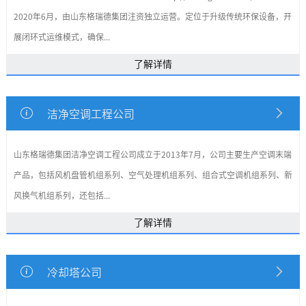
2020年6月，由山东格瑞德集团注资独立运营。定位于升级传统环保设备，开
展闭环式运维模式，确保...
了解详情
洁净空调工程公司
山东格瑞德集团洁净空调工程公司成立于2013年7月，公司主要生产空调末端
产品，包括风机盘管机组系列、空气处理机组系列、组合式空调机组系列、新
风换气机组系列，还包括...
了解详情
冷却塔公司