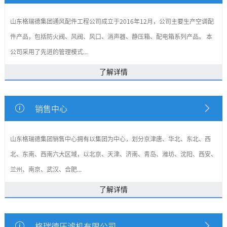
山东格瑞德集团通风配件工程公司成立于2016年12月，公司主要生产空调配
件产品，包括防火阀、风阀、风口、消声器、静压箱、配电箱系列产品。 本
公司采用了先进的管理模式...
了解详情
销售中心
山东格瑞德集团销售中心拥有以集团为中心，划分京津唐、华北、东北、西
北、东南、西南六大区域，以北京、天津、济南、青岛、潍坊、沈阳、西安、
兰州、南京、武汉、合肥...
了解详情
格瑞德压滤机有限公司