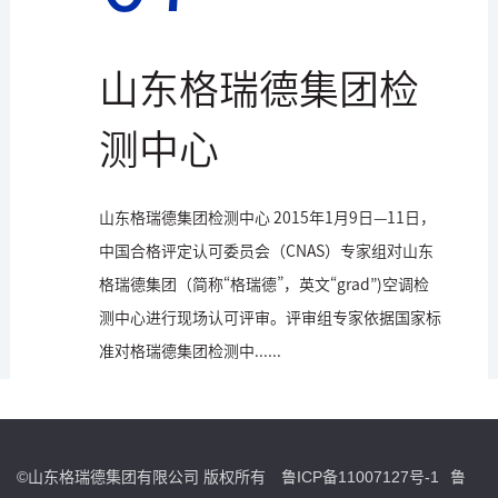
山东格瑞德集团检
测中心
山东格瑞德集团检测中心 2015年1月9日—11日，
中国合格评定认可委员会（CNAS）专家组对山东
格瑞德集团（简称“格瑞德”，英文“grad”)空调检
测中心进行现场认可评审。评审组专家依据国家标
准对格瑞德集团检测中......
©山东格瑞德集团有限公司 版权所有
鲁ICP备11007127号-1
鲁