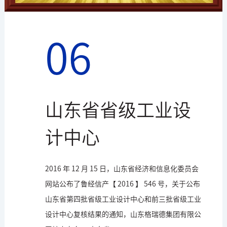
06
山东省省级工业设
计中心
2016 年 12 月 15 日，山东省经济和信息化委员会
网站公布了鲁经信产【 2016 】 546 号，关于公布
山东省第四批省级工业设计中心和前三批省级工业
设计中心复核结果的通知，山东格瑞德集团有限公