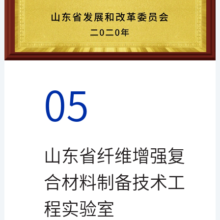
05
山东省纤维增强复
合材料制备技术工
程实验室