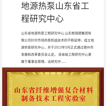
地源热泵山东省工
程研究中心
山东省地源热泵工程研究中心 山东格瑞德集团有
限公司针对市场热泵机组技术的不断延伸，成立地
源热泵研究中心，并于2013年5月正式通过德州市
发展和改革委员会认定。 该省级工程研究中心隶
属于董事会管理，设研究中......