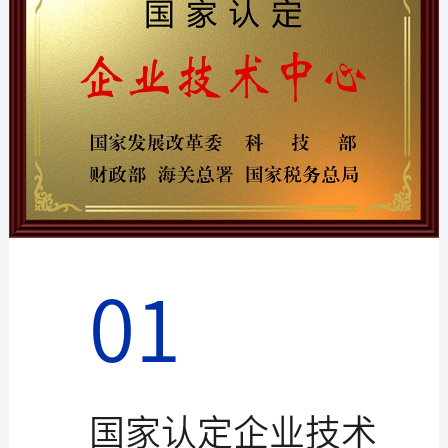
01
国家认定企业技术