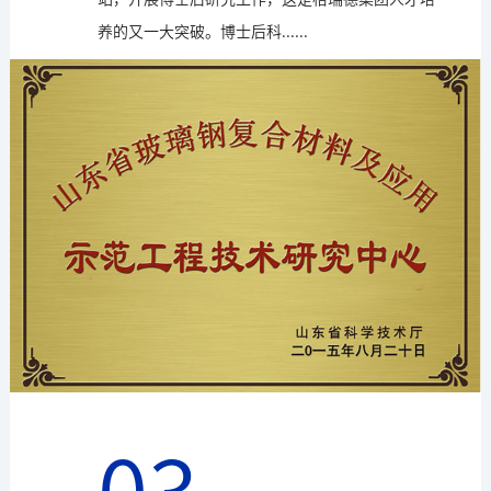
养的又一大突破。博士后科......