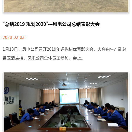
“总结2019 规划2020”---风电公司总结表彰大会
2020-02-03
1月13日，风电公司召开2019年评先树优表彰大会，大会由生产副总
吕玉清主持，风电公司全体员工参加，会上...