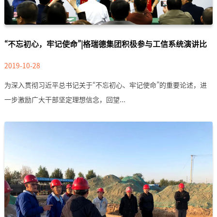
“不忘初心，牢记使命”|格瑞德集团积极参与工信系统演讲比
赛
2019-10-28
为深入贯彻习近平总书记关于“不忘初心、牢记使命”的重要论述，进
一步激励广大干部坚定理想信念，回望...