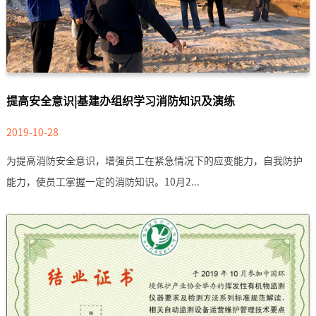
提高安全意识|基建办组织学习消防知识及演练
2019-10-28
为提高消防安全意识，增强员工在紧急情况下的应变能力，自我防护
能力，使员工掌握一定的消防知识。10月2...