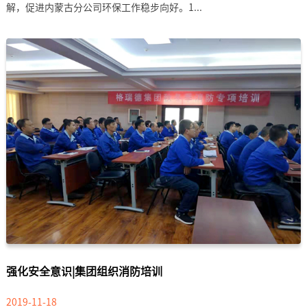
解，促进内蒙古分公司环保工作稳步向好。1...
强化安全意识|集团组织消防培训
2019-11-18