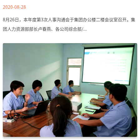
开展
2020-08-28
8月26日，本年度第3次人事沟通会于集团办公楼二楼会议室召开。集
团人力资源部部长卢春燕、各公司综合部/...