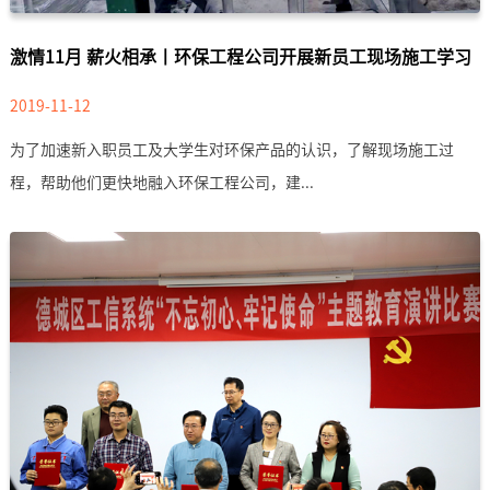
激情11月 薪火相承丨环保工程公司开展新员工现场施工学习
2019-11-12
为了加速新入职员工及大学生对环保产品的认识，了解现场施工过
程，帮助他们更快地融入环保工程公司，建...