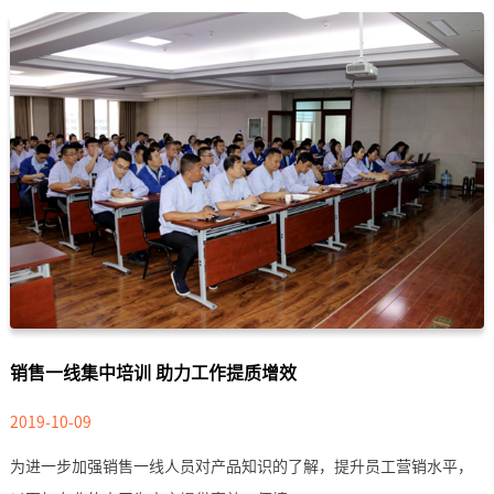
销售一线集中培训 助力工作提质增效
2019-10-09
为进一步加强销售一线人员对产品知识的了解，提升员工营销水平，