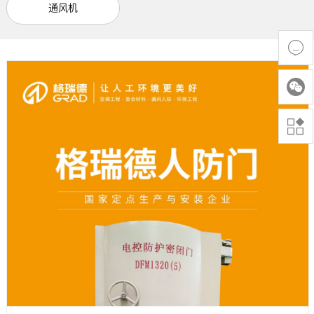
通风机


